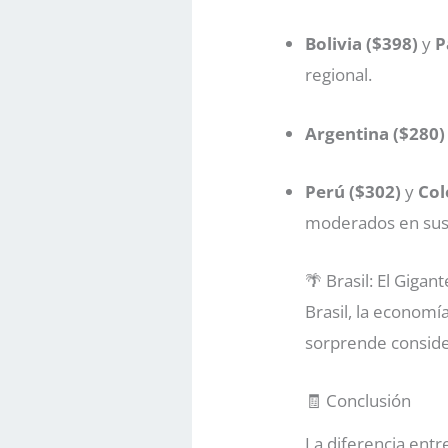
Bolivia ($398)
y
P
regional.
Argentina ($280)
Perú ($302)
y
Col
moderados en sus 
🌴 Brasil: El Gigan
Brasil, la economí
sorprende conside
🧾 Conclusión
La diferencia entr