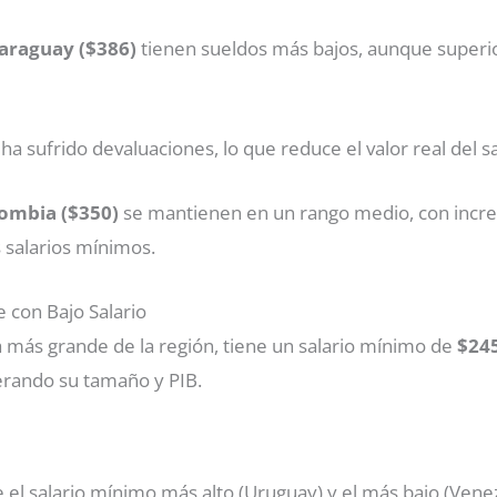
araguay ($386)
tienen sueldos más bajos, aunque superi
ha sufrido devaluaciones, lo que reduce el valor real del sa
ombia ($350)
se mantienen en un rango medio, con inc
salarios mínimos.
te con Bajo Salario
a más grande de la región, tiene un salario mínimo de
$24
rando su tamaño y PIB.
e el salario mínimo más alto (Uruguay) y el más bajo (Vene