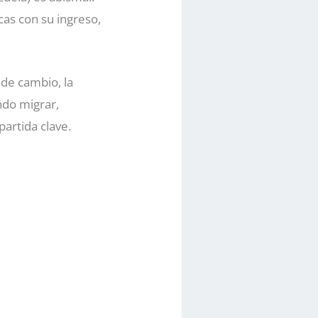
as con su ingreso,
o de cambio, la
ando migrar,
artida clave.