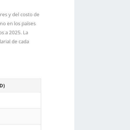
ores y del costo de
imo en los países
os a 2025. La
larial de cada
D)