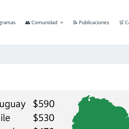
gramas
👥 Comunidad
📝 Publicaciones
🛒 C