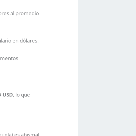
ores al promedio
lario en dólares.
rementos
5 USD
, lo que
zuela) es abismal.