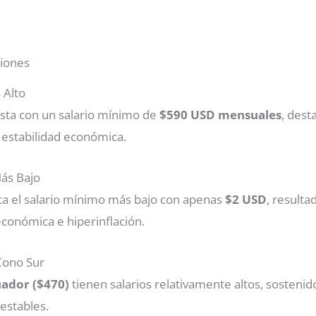
giones
 Alto
lista con un salario mínimo de
$590 USD mensuales
, dest
y estabilidad económica.
ás Bajo
a el salario mínimo más bajo con apenas
$2 USD
, resulta
económica e hiperinflación.
Cono Sur
ador ($470)
tienen salarios relativamente altos, sosteni
estables.