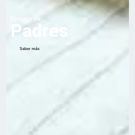
E
s
c
u
e
l
a
d
e
P
a
d
r
e
s
Saber más