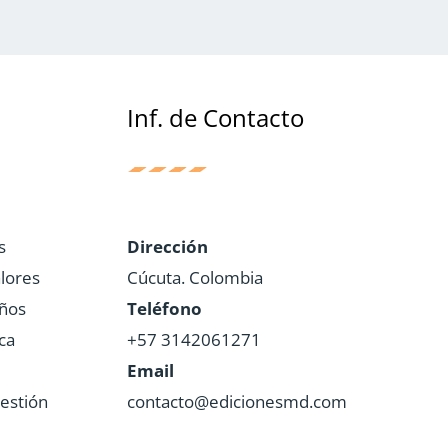
Inf. de Contacto
s
Dirección
lores
Cúcuta. Colombia
iños
Teléfono
ca
+57 3142061271
Email
estión
contacto@edicionesmd.com