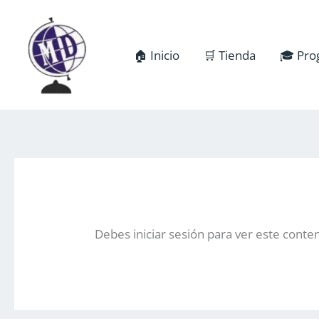
Ir
al
contenido
🏠 Inicio
🛒 Tienda
🎓 Pro
Debes iniciar sesión para ver este conte