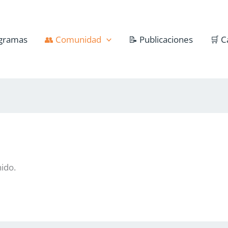
gramas
👥 Comunidad
📝 Publicaciones
🛒 C
nido.