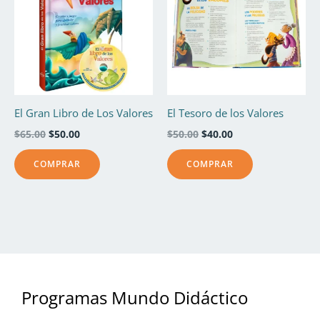
$65.00.
$50.00.
$50.00.
$40.00.
El Gran Libro de Los Valores
El Tesoro de los Valores
$
65.00
$
50.00
$
50.00
$
40.00
COMPRAR
COMPRAR
Programas Mundo Didáctico