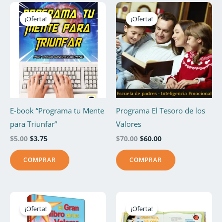
El
El
El
El
precio
precio
precio
precio
¡Oferta!
¡Oferta!
original
actual
original
actual
era:
es:
era:
es:
$5.00.
$3.75.
$70.00.
$60.00.
E-book “Programa tu Mente
Programa El Tesoro de los
para Triunfar”
Valores
$
5.00
$
3.75
$
70.00
$
60.00
COMPRAR
COMPRAR
El
El
El
El
precio
precio
precio
precio
¡Oferta!
¡Oferta!
original
actual
original
actual
era:
es:
era:
es: