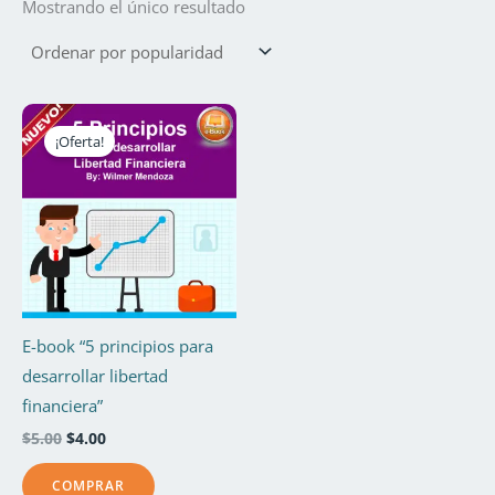
Mostrando el único resultado
El
El
precio
precio
¡Oferta!
original
actual
era:
es:
$5.00.
$4.00.
E-book “5 principios para
desarrollar libertad
financiera”
$
5.00
$
4.00
COMPRAR