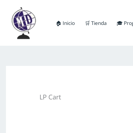
Ir
al
contenido
🏠 Inicio
🛒 Tienda
🎓 Pro
LP Cart