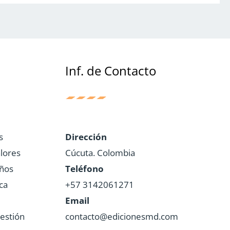
Inf. de Contacto
s
Dirección
lores
Cúcuta. Colombia
iños
Teléfono
ca
+57 3142061271
Email
estión
contacto@edicionesmd.com