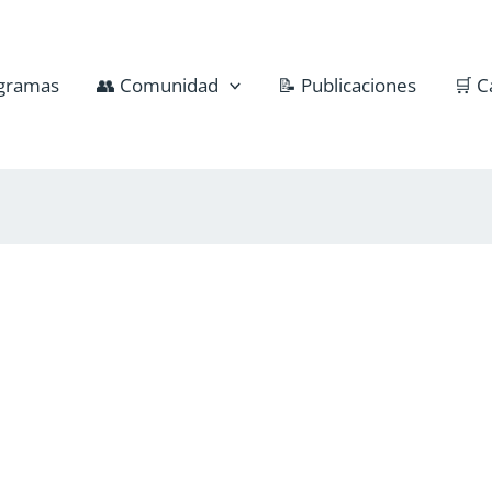
gramas
👥 Comunidad
📝 Publicaciones
🛒 C