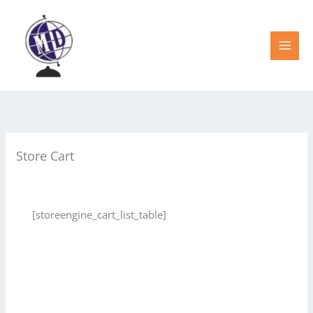
Ir
al
contenido
Store Cart
[storeengine_cart_list_table]