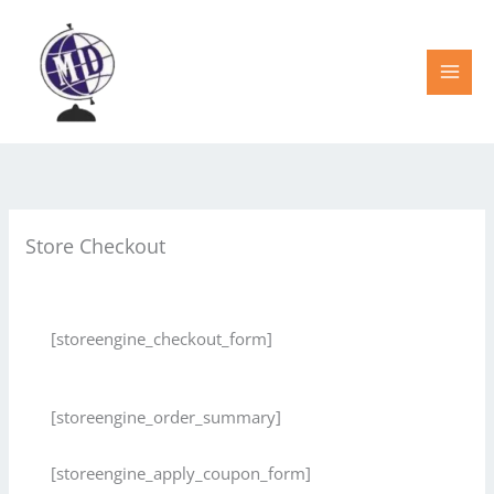
Ir
al
contenido
Store Checkout
[storeengine_checkout_form]
[storeengine_order_summary]
[storeengine_apply_coupon_form]