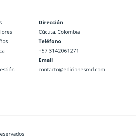
s
Dirección
lores
Cúcuta. Colombia
iños
Teléfono
ca
+57 3142061271
Email
estión
contacto@edicionesmd.com
Reservados