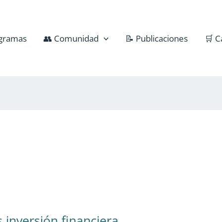
gramas
👥 Comunidad
📝 Publicaciones
🛒 C
 inversión financiera