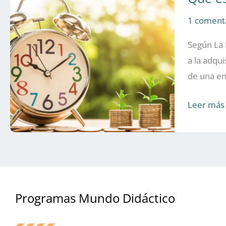
inversión
1 coment
financiera
Según La R
a la adqu
de una em
Leer más 
Programas Mundo Didáctico