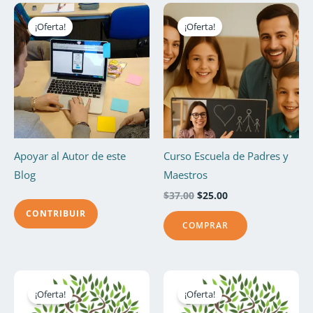
El
El
precio
precio
¡Oferta!
¡Oferta!
original
actual
era:
es:
$37.00.
$25.00.
Apoyar al Autor de este
Curso Escuela de Padres y
Blog
Maestros
$
37.00
$
25.00
COMPRAR
COMPRAR
El
El
El
El
precio
precio
precio
precio
¡Oferta!
¡Oferta!
original
actual
original
actual
era:
es:
era:
es: