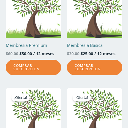
$60.00.
$50.00.
$30.00.
$25.00.
Membresía Premium
Membresía Básica
$
60.00
$
50.00
/ 12 meses
$
30.00
$
25.00
/ 12 meses
COMPRAR
COMPRAR
SUSCRIPCIÓN
SUSCRIPCIÓN
El
El
El
El
precio
precio
precio
precio
¡Oferta!
¡Oferta!
original
actual
original
actual
era:
es:
era:
es:
$113.00.
$100.00.
$213.00.
$200.00.