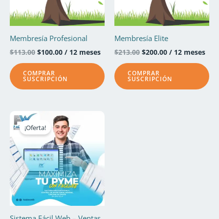
Membresía Profesional
Membresía Elite
$
113.00
$
100.00
/ 12 meses
$
213.00
$
200.00
/ 12 meses
COMPRAR
COMPRAR
SUSCRIPCIÓN
SUSCRIPCIÓN
El
El
precio
precio
¡Oferta!
original
actual
era:
es:
$300.00.
$249.75.
Sistema Fácil Web – Ventas