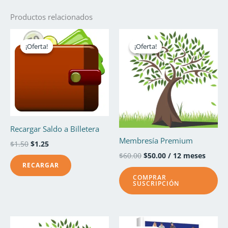
Productos relacionados
El
El
El
El
precio
precio
precio
precio
¡Oferta!
¡Oferta!
¡Oferta!
¡Oferta!
original
actual
original
actual
era:
es:
era:
es:
$1.50.
$1.25.
$60.00.
$50.00.
Recargar Saldo a Billetera
Membresía Premium
$
1.50
$
1.25
$
60.00
$
50.00
/ 12 meses
COMPRAR
COMPRAR
SUSCRIPCIÓN
El
El
El
El