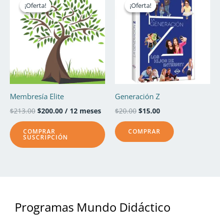
precio
precio
precio
precio
¡Oferta!
¡Oferta!
¡Oferta!
¡Oferta!
original
actual
original
actual
era:
es:
era:
es:
$213.00.
$200.00.
$20.00.
$15.00.
Membresía Elite
Generación Z
$
213.00
$
200.00
/ 12 meses
$
20.00
$
15.00
COMPRAR
COMPRAR
SUSCRIPCIÓN
Programas Mundo Didáctico