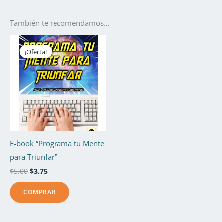
También te recomendamos…
El
El
precio
precio
¡Oferta!
¡Oferta!
original
actual
era:
es:
$5.00.
$3.75.
E-book “Programa tu Mente
para Triunfar”
$
5.00
$
3.75
COMPRAR