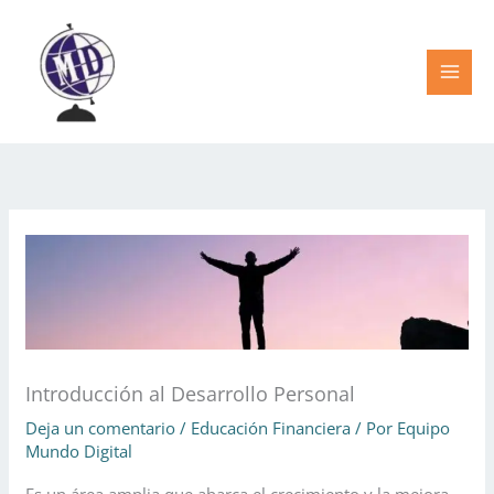
Ir
al
contenido
Introducción al Desarrollo Personal
Deja un comentario
/
Educación Financiera
/ Por
Equipo
Mundo Digital
Es un área amplia que abarca el crecimiento y la mejora