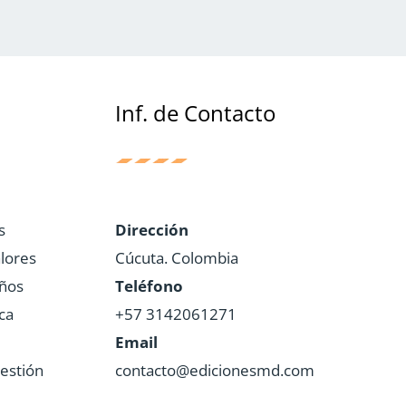
Inf. de Contacto
s
Dirección
lores
Cúcuta. Colombia
iños
Teléfono
ca
+57 3142061271
Email
estión
contacto@edicionesmd.com